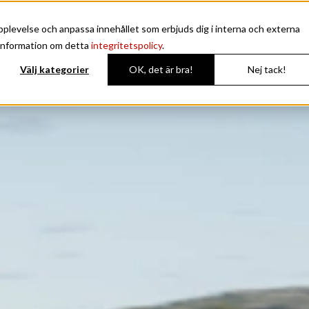
plevelse och anpassa innehållet som erbjuds dig i interna och externa
Avant
Enduro
Noblesse
Coupe
 information om detta
integritetspolicy
.
Välj kategorier
OK, det är bra!
Nej tack!