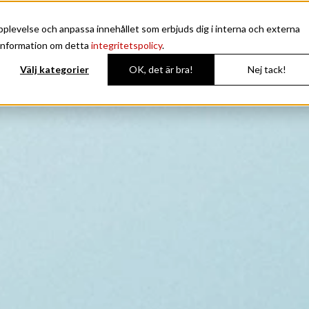
plevelse och anpassa innehållet som erbjuds dig i interna och externa
Avant
Enduro
Noblesse
Coupe
 information om detta
integritetspolicy
.
Välj kategorier
OK, det är bra!
Nej tack!