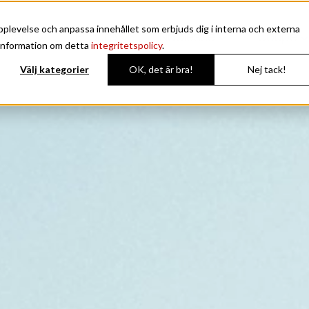
plevelse och anpassa innehållet som erbjuds dig i interna och externa
Avant
Enduro
Noblesse
Coupe
 information om detta
integritetspolicy
.
Välj kategorier
OK, det är bra!
Nej tack!