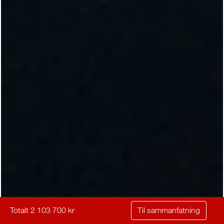
Totalt 2 103 700 kr
Til sammanfatning